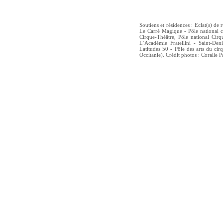
Soutiens et résidences : Eclat(s) de
Le Carré Magique - Pôle national c
Cirque-Théâtre, Pôle national Cir
L’Académie Fratellini - Saint-De
Latitudes 50 - Pôle des arts du ci
Occitanie). Crédit photos : Coralie P