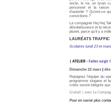
oncle, le roi, un tyran c
personnel et la raison
d’autorité ? Qu’est-ce qu
convictions ?
La compagnie Hej Hej Tak 
désobéissance et la néce
pluriel, parce qu’il y a mil
LAURÉATS TRAFFIC
Scolaires lundi 23 et mar
| ATELIER - 
Faites surgir 
Dimanche 22 mars
|
dès
Rejoignez l'équipe du spec
programme slogans et ba
créés seront intégrés aux
Gratuit | avec La Compag
Pour en savoir plus cont