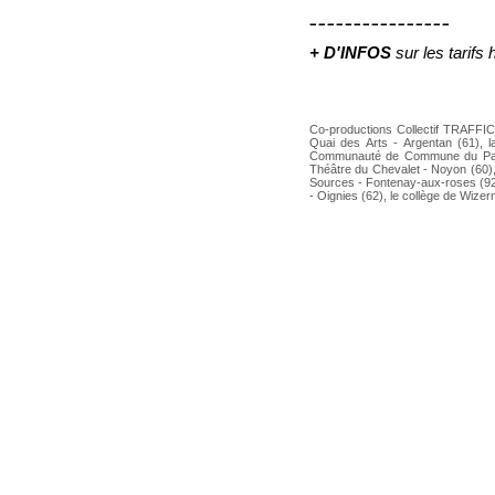
________________
+ D'INFOS
sur les tarifs
Co-productions Collectif TRAFFIC -
Quai des Arts - Argentan (61), l
Communauté de Commune du Pays 
Théâtre du Chevalet - Noyon (60), 
Sources - Fontenay-aux-roses (92)
- Oignies (62), le collège de Wize