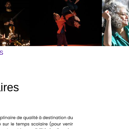
S
ires